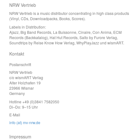
NRW Vertrieb
NRW Vertrieb is a music distributor concentrating in high class products
(Vinyl, CDs, Downloadpacks, Books, Scores).
Labels in Distribution:
Ajazz, Big Band Records, La Buissonne, Cinaire, Con Anima, ECM
Records (Backkatalog), Hat Hut Records, Salto by Furore Verlag,
Soundtrips by Reise Know How Verlag, WhyPlayJazz und wismART.
Kontakt
Postanschrift
NRW Vertrieb
c/o wismART Verlag
Alter Holzhafen 19
23966 Wismar
Germany
Hotline +49 (0)3841 7582050
Di–Do: 9–15 Uhr
E-Mail
info (at) mv-nrw.de
Impressum