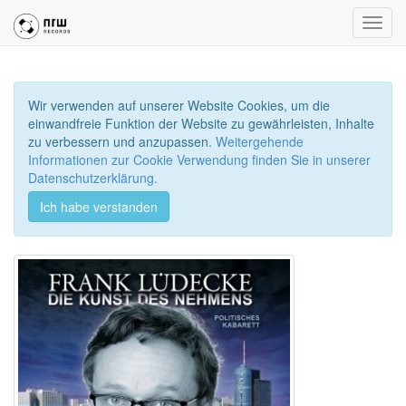
Toggl
navig
Wir verwenden auf unserer Website Cookies, um die
einwandfreie Funktion der Website zu gewährleisten, Inhalte
zu verbessern und anzupassen.
Weitergehende
Informationen zur Cookie Verwendung finden Sie in unserer
Datenschutzerklärung.
Ich habe verstanden