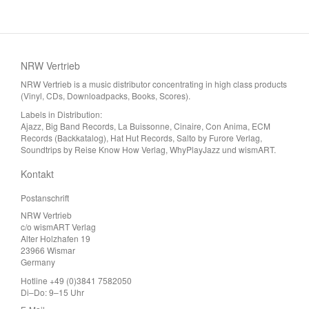
NRW Vertrieb
NRW Vertrieb is a music distributor concentrating in high class products
(Vinyl, CDs, Downloadpacks, Books, Scores).
Labels in Distribution:
Ajazz, Big Band Records, La Buissonne, Cinaire, Con Anima, ECM
Records (Backkatalog), Hat Hut Records, Salto by Furore Verlag,
Soundtrips by Reise Know How Verlag, WhyPlayJazz und wismART.
Kontakt
Postanschrift
NRW Vertrieb
c/o wismART Verlag
Alter Holzhafen 19
23966 Wismar
Germany
Hotline +49 (0)3841 7582050
Di–Do: 9–15 Uhr