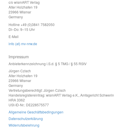
c/o wismART Verlag
Alter Holzhafen 19
23966 Wismar
Germany
Hotline +49 (0)3841 7582050
Di–Do: 9–15 Uhr
E-Mail
info (at) mv-nrw.de
Impressum
Anbieterkennzeichnung i.S.d. § 5 TMG / § 55 RStV
Jürgen Czisch
Alter Holzhafen 19
23966 Wismar
Germany
Vertretungsberechtigt: Jürgen Czisch
Handelsregistereintrag: wismART Verlag e.K., Amtsgericht Schwerin
HRA 3362
USt-ID-Nr.: DE228575577
Allgemeine Geschäftsbedingungen
Datenschutzerklärung
Widerrufsbelehrung