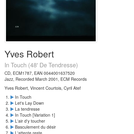
Yves Robert
In Touch (48' De Tendresse)
CD, ECM1787, EAN 0044001637520
Jazz, Recorded March 2001, ECM Records
Yves Robert, Vincent Courtois, Cyril Atef
In Touch
Let's Lay Down
La tendresse
In Touch [Variation 1]
L'air d'y toucher
Basculement du désir
L'attente reste