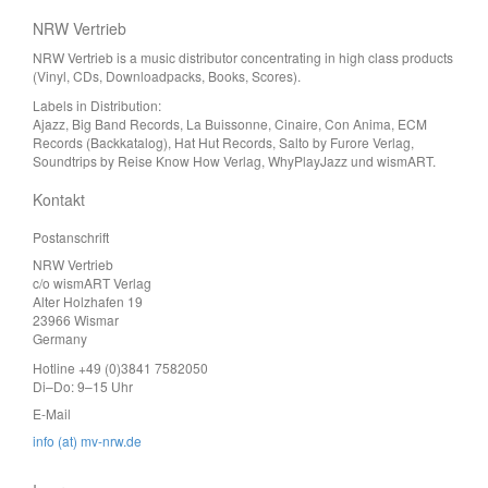
NRW Vertrieb
NRW Vertrieb is a music distributor concentrating in high class products
(Vinyl, CDs, Downloadpacks, Books, Scores).
Labels in Distribution:
Ajazz, Big Band Records, La Buissonne, Cinaire, Con Anima, ECM
Records (Backkatalog), Hat Hut Records, Salto by Furore Verlag,
Soundtrips by Reise Know How Verlag, WhyPlayJazz und wismART.
Kontakt
Postanschrift
NRW Vertrieb
c/o wismART Verlag
Alter Holzhafen 19
23966 Wismar
Germany
Hotline +49 (0)3841 7582050
Di–Do: 9–15 Uhr
E-Mail
info (at) mv-nrw.de