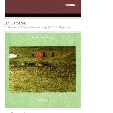
Jan Garbarek
ECM Rarum 02/Selected recordings (2-CD in Digipack)