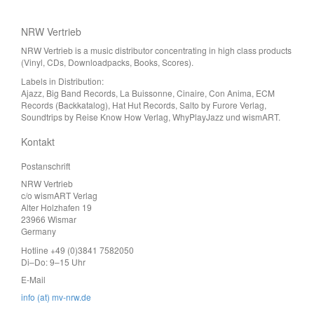
NRW Vertrieb
NRW Vertrieb is a music distributor concentrating in high class products
(Vinyl, CDs, Downloadpacks, Books, Scores).
Labels in Distribution:
Ajazz, Big Band Records, La Buissonne, Cinaire, Con Anima, ECM
Records (Backkatalog), Hat Hut Records, Salto by Furore Verlag,
Soundtrips by Reise Know How Verlag, WhyPlayJazz und wismART.
Kontakt
Postanschrift
NRW Vertrieb
c/o wismART Verlag
Alter Holzhafen 19
23966 Wismar
Germany
Hotline +49 (0)3841 7582050
Di–Do: 9–15 Uhr
E-Mail
info (at) mv-nrw.de